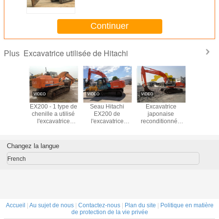
de Hitachi d'occasion
Continuer
Excavatrice utilisée de Hitachi
Plus
EX200-1 a
EX200 - 1 type de
Seau Hitachi
Excavatrice
La pelle r
e seau de
chenille a utilisé
EX200 de
japonaise
surplus d
0.7M3
l'excavatrice
l'excavatrice
reconditionnée
a emplo
trice de
20000kg de
utilisé par pelle
bon marché
vent
ille
Hitachi
rétro en surplus
Hitachi EX200-1
d'excavatr
0.7M3
de 20 tonnes
Hitachi 
Changez la langue
particulièrement
avec le se
approprié aux
de 0
French
Fidji
Accueil
|
Au sujet de nous
|
Contactez-nous
|
Plan du site
|
Politique en matière
de protection de la vie privée