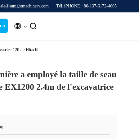
sale@sunightmachinery.com
TéLéPHONE : 86-137-6172-4605


ion
vatrice 120 de Hitachi
nière a employé la taille de seau
ne EX1200 2.4m de l'excavatrice
on