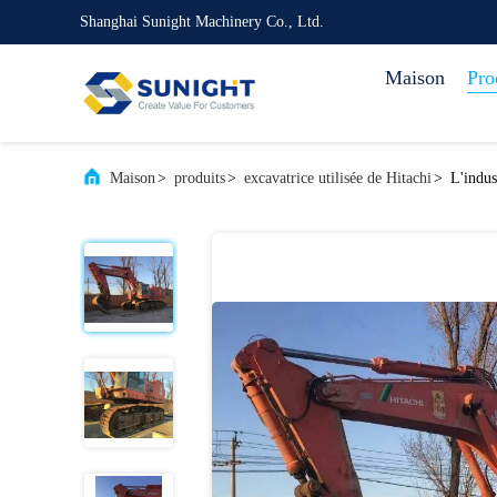
Shanghai Sunight Machinery Co., Ltd.
Maison
Pro
Maison
>
produits
>
excavatrice utilisée de Hitachi
>
L'indus