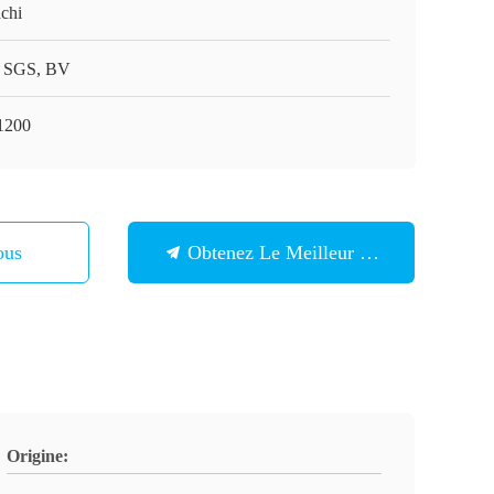
achi
 SGS, BV
1200
ous
Obtenez Le Meilleur Prix
Origine: