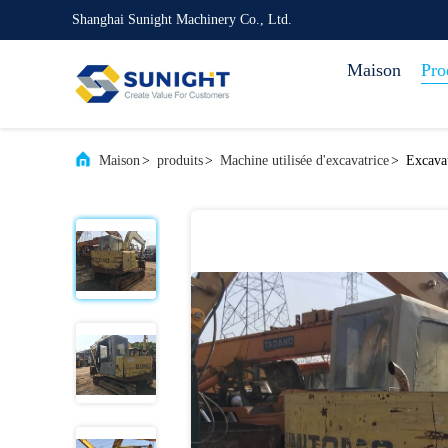
Shanghai Sunight Machinery Co., Ltd.
Maison
Pro
Maison
>
produits
>
Machine utilisée d'excavatrice
>
Excava