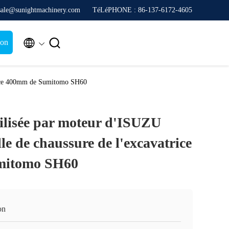
sale@sunightmachinery.com
TéLéPHONE : 86-137-6172-4605


ion
atrice 400mm de Sumitomo SH60
tilisée par moteur d'ISUZU
le de chaussure de l'excavatrice
mitomo SH60
on