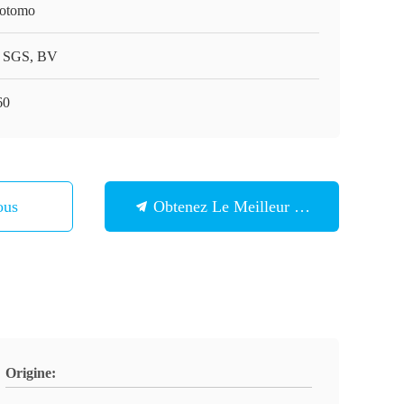
otomo
 SGS, BV
60
ous
Obtenez Le Meilleur Prix
Origine: