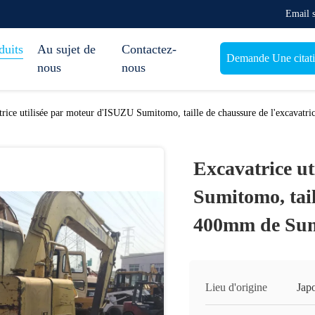
Email 
duits
Au sujet de
Contactez-
Demande Une citat
nous
nous
trice utilisée par moteur d'ISUZU Sumitomo, taille de chaussure de l'excav
Excavatrice u
Sumitomo, tail
400mm de Su
Lieu d'origine
Jap