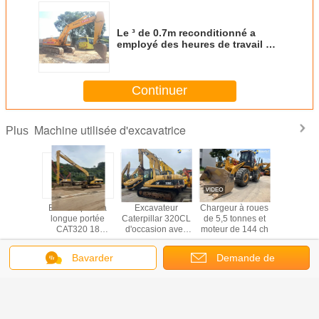
Le ³ de 0.7m reconditionné a
employé des heures de travail de
KATO HD700 7285h de machine
d'excavatrice
Continuer
Machine utilisée d'excavatrice
Plus
teur à
Bras de pelle à
Excavateur
Chargeur à roues
Excavat
eaux
longue portée
Caterpillar 320CL
de 5,5 tonnes et
d'occasion
liques
CAT320 18
d'occasion avec
moteur de 144 ch
état Cate
atsu
mètres, vente
moteur C6.4
Machine
10LC
chaude en Asie
ACERT de
330d Che
Bavarder
Demande de
asion
du Sud-Est, bras
capacité 18
Excavatri
Changez la langue
teur de
long, flèche
tonnes
330 d'oc
aille de
longue de pelle
soumission
French
onnes
18 m
LC de
e main