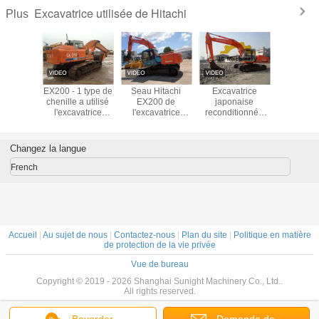
Excavatrice utilisée de Hitachi
Plus
EX200-1 a
EX200 - 1 type de
Seau Hitachi
Excavatrice
La pelle r
e seau de
chenille a utilisé
EX200 de
japonaise
surplus d
0.7M3
l'excavatrice
l'excavatrice
reconditionnée
a emplo
trice de
20000kg de
utilisé par pelle
bon marché
vent
ille
Hitachi
rétro en surplus
Hitachi EX200-1
d'excavatr
0.7M3
de 20 tonnes
Hitachi 
Changez la langue
particulièrement
avec le se
approprié aux
de 0
French
Fidji
Accueil
|
Au sujet de nous
|
Contactez-nous
|
Plan du site
|
Politique en matière
de protection de la vie privée
Vue de bureau
Copyright © 2019 - 2026 Shanghai Sunight Machinery Co., Ltd..
All rights reserved.