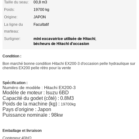
Taille du seau:
00,8 m3
Poids:
19700 kg
Origine:
JAPON
La ligne du
Facultatif
marteau:
mini excavatrice utilisée de Hitachi
Surligner:
,
bêcheurs de Hitachi d'occasion
Condition :
Bon marché bonne condition Hitachi EX200-3 d'occasion pelle hydraulique sur
chenilles EX200 pelle rétro pour la vente
Spécification :
Numéro de modèle : Hitachi EX200-3
Modèle de moteur : Isuzu 6BD
Capacité du godet (côté) : 0.8M3
Poids de la machine (kg) :
19700kg
Pays d'origine : Japon
Puissance nominale : 98kw
Emballage et livraison
Conteneur 40HQ