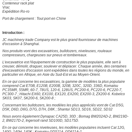
Conteneur rack plat
Vrac
Expédition Ro-ro
Port de chargement : Tout port en Chine
Introduction :
JC machinery trade Company est le plus grand fournisseur de machines
d'occasion à Shanghai.
Nos produits vont des excavatrices, bulldozers, niveleuses, rouleaux
compresseurs, chargeuses sur pneus et tombereaux.
L'excavatrice est l'équipement de construction le plus populaire, elle sert à
creuser, démolir, draguer, soulever et déplacer. Chaque année, des centaines
d'excavatrices d'occasion sont expédiées dans toutes les régions du monde, en
particulier en Afrique, en Asie du Sud-Est et au Moyen-Orient.
En ce qui concerne les excavatrices, la gamme de modèles la plus populaire
comprend Cat E70B, E120B, E200B, 320B, 320C, 320D, 336D, Komatsu
PC35MR, 55MR, 60-7, 78US, 120-6, 128US, PC200-6, PC220-6, PC220-7,
PC300-7 ; Hitachi EX60, EX100, EX120, EX200, EX200-3, ZX200-6. Kobelco
SK03, SK07, SK200-6, SK200-8 ;
Concernant les bulldozers, les modèles les plus appréciés vont de Cat D5G,
D5K, D6D, D6G, D7G, D7H, D8K ; Shantui SD13, SD16, SD22, SD32
Nous avons également Dynapac CA25D, 30D ; Bomag BW202AD-2, BW219D-
2, BW217D-2, Ingersoll rand SD100D, SD175D.
En ce qui concerne les niveleuses, les modèles populaires incluent Cat 12G,
140G, 140H, 140K ; Komatsu GD511A, GD611A-1