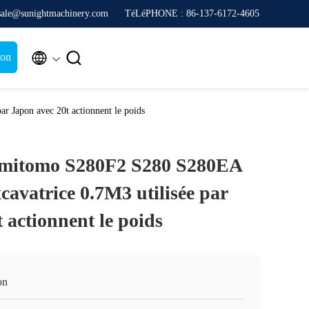
sale@sunightmachinery.com
TéLéPHONE : 86-137-6172-4605


ion
 Japon avec 20t actionnent le poids
umitomo S280F2 S280 S280EA
cavatrice 0.7M3 utilisée par
 actionnent le poids
on