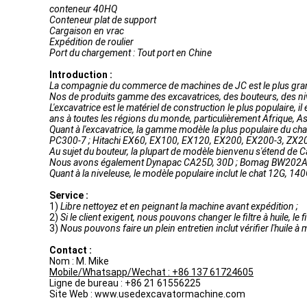
conteneur 40HQ
Conteneur plat de support
Cargaison en vrac
Expédition de roulier
Port du chargement : Tout port en Chine
Introduction :
La compagnie du commerce de machines de JC est le plus grand
Nos de produits gamme des excavatrices, des bouteurs, des niv
L'excavatrice est le matériel de construction le plus populaire, 
ans à toutes les régions du monde, particulièrement Afrique, As
Quant à l'excavatrice, la gamme modèle la plus populaire d
PC300-7 ; Hitachi EX60, EX100, EX120, EX200, EX200-3, ZX2
Au sujet du bouteur, la plupart de modèle bienvenu s'étend d
Nous avons également Dynapac CA25D, 30D ; Bomag BW202AD
Quant à la niveleuse, le modèle populaire inclut le chat 12G
Service :
1)
Libre nettoyez et en peignant la machine avant expédition ;
2)
Si le client exigent, nous pouvons changer le filtre à huile, le f
3)
Nous pouvons faire un plein entretien inclut vérifier l'huile à mo
Contact :
Nom : M. Mike
Mobile/Whatsapp/Wechat : +86 137 61724605
Ligne de bureau : +86 21 61556225
Site Web : www.usedexcavatormachine.com