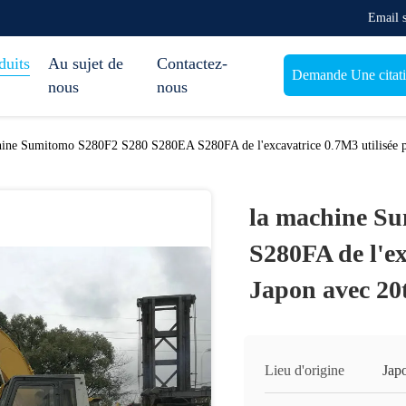
Email 
duits
Au sujet de
Contactez-
Demande Une citat
nous
nous
hine Sumitomo S280F2 S280 S280EA S280FA de l'excavatrice 0.7M3 utilisée par
la machine S
S280FA de l'ex
Japon avec 20t
Lieu d'origine
Jap