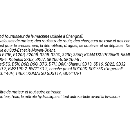
 fournisseur de la machine utilisée à Changhaï.
eleuses de moteur, des rouleaux de route, des chargeurs de roue et des c
il est pour le creusement, la démolition, draguer, se soulever et se déplacer.
ie du Sud-Est et le Moyen-Orient.
u chat E70B, E120B, E200B, 320B, 320C, 320D, 336D, KOMATSU PC35MR, 55M
00-6. Kobelco SK03, SK07, SK200-6, SK200-8 ;
e CatD5G, D5K, D6D, D6G, D7G, D7H, D8K ; Shantui SD13, SD16, SD22, SD32
-2, BW219D-2, BW217D-2, couche-point SD100D, SD175D d'Ingersoll.
, 140G, 140H, 140K ; KOMATSU GD511A, GD611A-1
iltre de moteur et tout autre entretien
teur, l'eau, le pétrole hydraulique et tout autre article avant la livraison