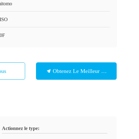
itomo
ISO
0F
ous
Obtenez Le Meilleur Prix
Actionnez le type: