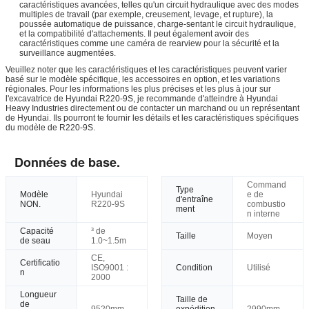
caractéristiques avancées, telles qu'un circuit hydraulique avec des modes
multiples de travail (par exemple, creusement, levage, et rupture), la
poussée automatique de puissance, charge-sentant le circuit hydraulique,
et la compatibilité d'attachements. Il peut également avoir des
caractéristiques comme une caméra de rearview pour la sécurité et la
surveillance augmentées.
Veuillez noter que les caractéristiques et les caractéristiques peuvent varier
basé sur le modèle spécifique, les accessoires en option, et les variations
régionales. Pour les informations les plus précises et les plus à jour sur
l'excavatrice de Hyundai R220-9S, je recommande d'atteindre à Hyundai
Heavy Industries directement ou de contacter un marchand ou un représentant
de Hyundai. Ils pourront te fournir les détails et les caractéristiques spécifiques
du modèle de R220-9S.
Données de base.
Command
Type
Modèle
Hyundai
e de
d'entraîne
NON.
R220-9S
combustio
ment
n interne
Capacité
³ de
Taille
Moyen
de seau
1.0~1.5m
CE,
Certificatio
ISO9001 :
Condition
Utilisé
n
2000
Longueur
Taille de
de
9520mm
expédition
2990mm