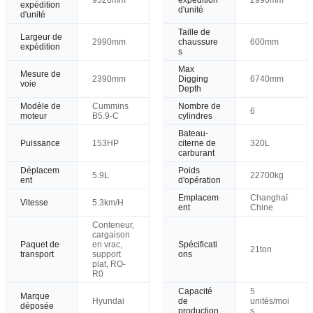
expédition
d'unité
d'unité
Taille de
Largeur de
2990mm
chaussure
600mm
expédition
s
Max
Mesure de
2390mm
Digging
6740mm
voie
Depth
Modèle de
Cummins
Nombre de
6
moteur
B5.9-C
cylindres
Bateau-
Puissance
153HP
citerne de
320L
carburant
Déplacem
Poids
5.9L
22700kg
ent
d'opération
Emplacem
Changhaï
Vitesse
5.3km/H
ent
Chine
Conteneur,
cargaison
Paquet de
en vrac,
Spécificati
21ton
transport
support
ons
plat, RO-
R0
Capacité
5
Marque
Hyundai
de
unités/moi
déposée
production
s