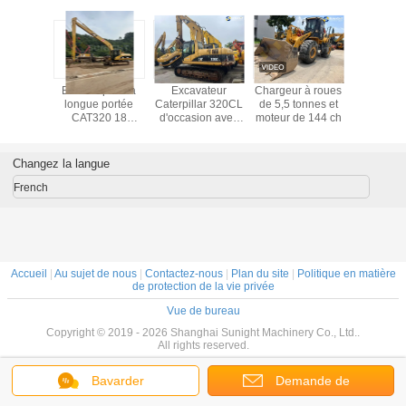
 à roues
Excavatrice
Japon Importation
Excavateur à
Bras de 
onnes et
d'occasion en bon
d'origine Utilisée
rouleaux
longue 
e 144 ch
état Caterpillar
CAT320D2L
hydrauliques
CAT32
Machinery Cat
Excavatrice en
Komatsu
mètres,
330d Chenille
bon état de
PC210LC
chaude e
Excavatrice Cat
fonctionnement
d'occasion
du Sud-Es
Changez la langue
330 d'occasion
Excavateur de
long, f
grande taille de
longue d
French
21 tonnes
18 
PC210LC de
seconde main
Accueil
|
Au sujet de nous
|
Contactez-nous
|
Plan du site
|
Politique en matière
de protection de la vie privée
Vue de bureau
Copyright © 2019 - 2026 Shanghai Sunight Machinery Co., Ltd..
All rights reserved.
Bavarder
Demande de