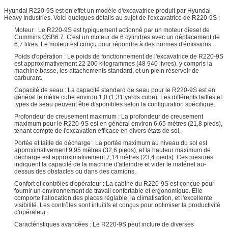
Hyundai R220-9S est en effet un modèle d'excavatrice produit par Hyundai
Heavy Industries. Voici quelques détails au sujet de l'excavatrice de R220-9S :
Moteur : Le R220-9S est typiquement actionné par un moteur diesel de
Cummins QSB6.7. C'est un moteur de 6 cylindres avec un déplacement de
6,7 litres. Le moteur est conçu pour répondre à des normes d'émissions.
Poids d'opération : Le poids de fonctionnement de l'excavatrice de R220-9S
est approximativement 22 200 kilogrammes (48 940 livres), y compris la
machine basse, les attachements standard, et un plein réservoir de
carburant.
Capacité de seau : La capacité standard de seau pour le R220-9S est en
général le mètre cube environ 1,0 (1,31 yards cube). Les différents tailles et
types de seau peuvent être disponibles selon la configuration spécifique.
Profondeur de creusement maximum : La profondeur de creusement
maximum pour le R220-9S est en général environ 6,65 mètres (21,8 pieds),
tenant compte de l'excavation efficace en divers états de sol.
Portée et taille de décharge : La portée maximum au niveau du sol est
approximativement 9,95 mètres (32,6 pieds), et la hauteur maximum de
décharge est approximativement 7,14 mètres (23,4 pieds). Ces mesures
indiquent la capacité de la machine d'atteindre et vider le matériel au-
dessus des obstacles ou dans des camions.
Confort et contrôles d'opérateur : La cabine du R220-9S est conçue pour
fournir un environnement de travail confortable et ergonomique. Elle
comporte l'allocation des places réglable, la climatisation, et l'excellente
visibilité. Les contrôles sont intuitifs et conçus pour optimiser la productivité
d'opérateur.
Caractéristiques avancées : Le R220-9S peut inclure de diverses