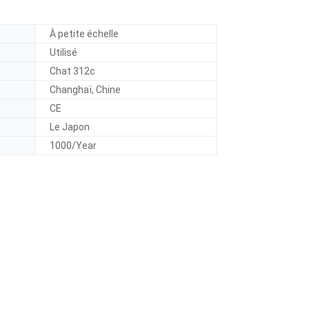
À petite échelle
Utilisé
Chat 312c
Changhaï, Chine
CE
Le Japon
1000/Year