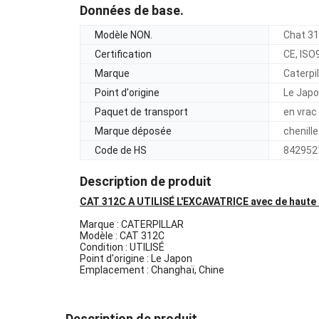
Données de base.
Modèle NON.
Chat 3
Certification
CE, ISO
Marque
Caterpil
Point d'origine
Le Jap
Paquet de transport
en vrac
Marque déposée
chenille
Code de HS
842952
Description de produit
CAT 312C A UTILISÉ L'EXCAVATRICE avec de haute qua
Marque : CATERPILLAR
Modèle : CAT 312C
Condition : UTILISÉ
Point d'origine : Le Japon
Emplacement : Changhaï, Chine
Description de produit