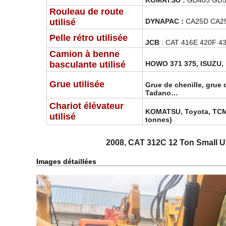
KOMATSU :
GD405 GD5
Rouleau de route
utilisé
DYNAPAC :
CA25D CA25
Pelle rétro utilisée
JCB
:
CAT 416E 420F 4
Camion à benne
basculante utilisé
HOWO 371 375, ISUZU, 
Grue utilisée
Grue de chenille, grue
Tadano…
Chariot élévateur
KOMATSU, Toyota, TCM, 
utilisé
tonnes)
2008, CAT 312C 12 Ton Small Us
Images détaillées