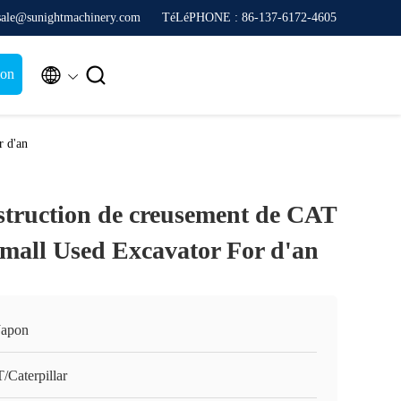
sale@sunightmachinery.com
TéLéPHONE : 86-137-6172-4605


ion
r d'an
struction de creusement de CAT
mall Used Excavator For d'an
Japon
/Caterpillar