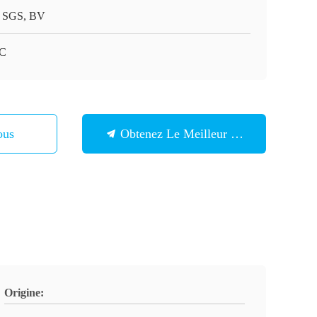
 SGS, BV
2C
ous
Obtenez Le Meilleur Prix
Origine: