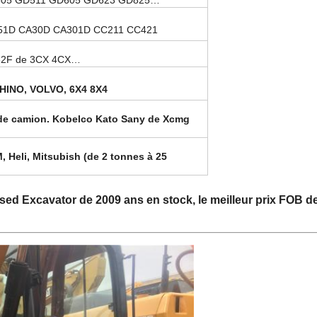
05 GD511 GD605 GD623 GD825…
1D CA30D CA301D CC211 CC421
32F de 3CX 4CX…
HINO, VOLVO, 6X4 8X4
 de camion. Kobelco Kato Sany de Xcmg
Heli, Mitsubish (de 2 tonnes à 25
ed Excavator de 2009 ans en stock, le meilleur prix FOB d