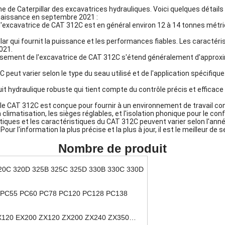
ne de Caterpillar des excavatrices hydrauliques. Voici quelques détail
nnaissance en septembre 2021 :
'excavatrice de CAT 312C est en général environ 12 à 14 tonnes métriqu
illar qui fournit la puissance et les performances fiables. Les caractér
021.
ement de l'excavatrice de CAT 312C s'étend généralement d'approxima
peut varier selon le type du seau utilisé et de l'application spécifique
it hydraulique robuste qui tient compte du contrôle précis et efficace 
s le CAT 312C est conçue pour fournir à un environnement de travail co
climatisation, les sièges réglables, et l'isolation phonique pour le con
ques et les caractéristiques du CAT 312C peuvent varier selon l'anné
our l'information la plus précise et la plus à jour, il est le meilleur de
Nombre de produit
20C 320D 325B 325C 325D 330B 330C 330D
 PC55 PC60 PC78 PC120 PC128 PC138
X120 EX200 ZX120 ZX200 ZX240 ZX350…