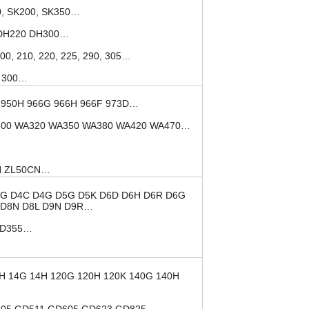
0, SK200, SK350…
DH220 DH300…
00, 210, 220, 225, 290, 305…
0 300…
 950H 966G 966H 966F 973D…
00 WA320 WA350 WA380 WA420 WA470…
H ZL50CN…
G D4C D4G D5G D5K D6D D6H D6R D6G
 D8N D8L D9N D9R…
, D355…
…
H 14G 14H 120G 120H 120K 140G 140H