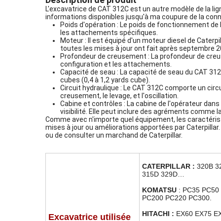
L'excavatrice de CAT 312C est un autre modèle de la lig
informations disponibles jusqu'à ma coupure de la co
Poids d'opération : Le poids de fonctionnement de l
les attachements spécifiques.
Moteur : Il est équipé d'un moteur diesel de Caterp
toutes les mises à jour ont fait après septembre 2
Profondeur de creusement : La profondeur de creus
configuration et les attachements.
Capacité de seau : La capacité de seau du CAT 312C 
cubes (0,4 à 1,2 yards cube).
Circuit hydraulique : Le CAT 312C comporte un circu
creusement, le levage, et l'oscillation.
Cabine et contrôles : La cabine de l'opérateur dan
visibilité. Elle peut inclure des agréments comme la 
Comme avec n'importe quel équipement, les caractéristi
mises à jour ou améliorations apportées par Caterpillar. P
ou de consulter un marchand de Caterpillar.
CATERPILLAR :
320B 3
315D 329D…
KOMATSU
:
PC35 PC50
PC200 PC220 PC300.
HITACHI :
EX60 EX75 E
Excavatrice utilisée