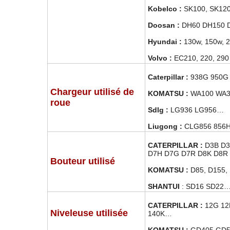
Kobelco :
SK100, SK12
Doosan :
DH60 DH150 
Hyundai :
130w, 150w, 2
Volvo :
EC210, 220, 29
Caterpillar :
938G 950G
Chargeur utilisé de
KOMATSU :
WA100 WA3
roue
Sdlg :
LG936 LG956…
Liugong :
CLG856 856
CATERPILLAR :
D3B D3
D7H D7G D7R D8K D8R
Bouteur utilisé
KOMATSU :
D85, D155
SHANTUI
: SD16 SD22
CATERPILLAR :
12G 12
Niveleuse utilisée
140K…