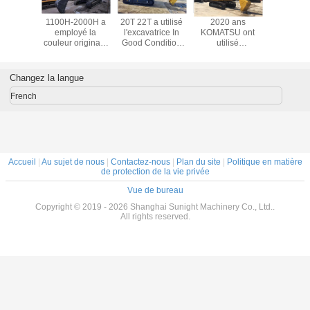
ondition
1100H-2000H a
20T 22T a utilisé
2020 ans
Excava
n Second
employé la
l'excavatrice In
KOMATSU ont
d'occa
avator In
couleur originale
Good Condition
utilisé
PC210LC o
 moteur
de From Japan In
PC200 PC220 de
l'excavatrice de
Komatsu e
 PC220
d'excavatrice de
chenille de
chenille de
À vendr
KOMATSU
KOMATSU
l'excavatrice
SUNIGHT
Changez la langue
PC200-8
PC200LC-8MO
French
Accueil
|
Au sujet de nous
|
Contactez-nous
|
Plan du site
|
Politique en matière
de protection de la vie privée
Vue de bureau
Copyright © 2019 - 2026 Shanghai Sunight Machinery Co., Ltd..
All rights reserved.