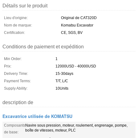
Détails sur le produit
Lieu d'origine:
Original de CAT320D
Nom de marque:
Komatsu Excavator
Certification:
CE, SGS, BV
Conditions de paiement et expédition
Min Order:
1
Prix:
12000USD - 40000USD
Delivery Time:
15-30days
Payment Terms:
T/T, L/C
Supply Ability:
10Units
description de
Excavatrice utilisée de KOMATSU
Composants
Navire sous pression, moteur, roulement, engrenage, pompe,
boîte de vitesses, moteur, PLC
de base: