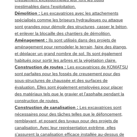
inestimables dans l'exploitation.
Démolition :
Les excavatrices avec les attachements
spécialisés comme les briseurs hydrauliques ou attaque
sont grandes pour démolir des structures, casser le béton,
et enlever la blocaille des chantiers de démolition.
Aménagement :
Ils sont utilisés dans des projets de
aménagement pour remodeler le terrain, faire des étangs,
et déplacer un grand nombre de sol. Ils sont également
habitués pour sortir les arbres et la végétation claire.
Construction de routes :
Les excavatrices de KOMATSU
sont parfaites pour les fossés de creusement pour des
sous-structures de chaussée et des surfaces de
évaluation. Elles sont également employées pour placer
des matériaux tels que le gravier et l'asphalte pendant la
construction de routes.
Construction de canalisation :
Les excavatrices sont
nécessaires pour des tâches telles que le défoncement,
remblayant, et posant des tuyaux pour des projets de
canalisation. Avec leur représentation extrême, elles
s'assurent la canalisation efficace installée au-dessus de