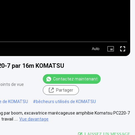
Auto
Picture-
Fullscre
in-
Picture
C220-7 par 16m KOMATSU
Contactez maintenant
points de vue
Partager
sée de KOMATSU
#
bêcheurs utilisés de KOMATSU
long par boom, excavatrice marécageuse amphibie Komatsu PC220-7
avail ....
Vue davantage
LAISSEZ UN MESSAGE