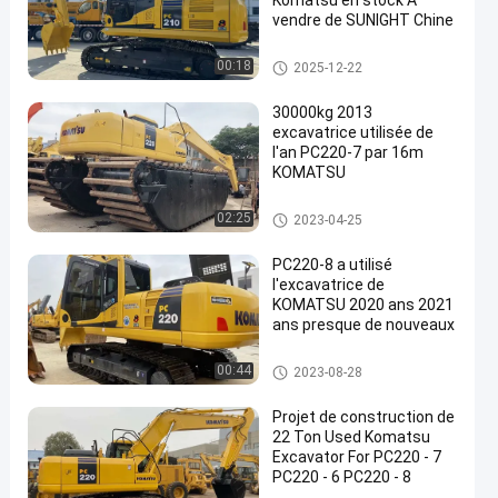
Komatsu en stock À
vendre de SUNIGHT Chine
excavatrice utilisée de KOMAT
00:18
2025-12-22
SU
30000kg 2013
excavatrice utilisée de
l'an PC220-7 par 16m
KOMATSU
en
excavatrice utilisée de KOMAT
02:25
2023-04-25
SU
PC220-8 a utilisé
l'excavatrice de
KOMATSU 2020 ans 2021
ans presque de nouveaux
excavatrice utilisée de KOMAT
00:44
2023-08-28
SU
Projet de construction de
22 Ton Used Komatsu
Excavator For PC220 - 7
PC220 - 6 PC220 - 8