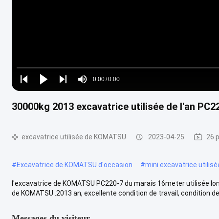
Loaded
:
0%
0:00
/
0:00
Play
Play
Play
Mute
Current
Duration
next
next
30000kg 2013 excavatrice utilisée de l'an P
Time
excavatrice utilisée de KOMATSU
2023-04-25
26 
#
Excavatrice de KOMATSU d'occasion
#
mini excavatrice utili
l'excavatrice de KOMATSU PC220-7 du marais 16meter utilisée 
de KOMATSU .2013 an, excellente condition de travail, condition de tr
Messages du visiteur