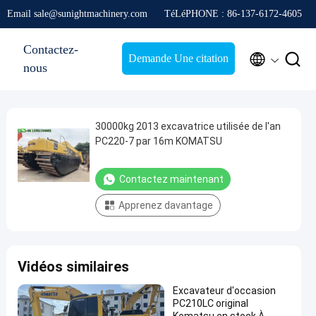
Email sale@sunightmachinery.com
TéLéPHONE : 86-137-6172-4605
Contactez-


Demande Une citation
nous
30000kg 2013 excavatrice utilisée de l'an
PC220-7 par 16m KOMATSU
Contactez maintenant
Apprenez davantage
Vidéos similaires
Excavateur d'occasion
PC210LC original