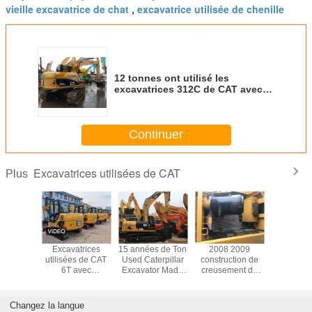
vieille excavatrice de chat
excavatrice utilisée de chenille
,
12 tonnes ont utilisé les
excavatrices 312C de CAT avec le
déplacement fort du moteur 4.3L
de Caterpillar
Continuer
Excavatrices utilisées de CAT
Plus
ande de
Excavatrices
15 années de Ton
2008 2009
Excavat
stion
utilisées de CAT
Used Caterpillar
construction de
d'occa
a employé
6T avec
Excavator Made
creusement de
d'orig
avators
l'oscillation de
en 2015
CAT 312C 12 Ton
Caterpill
 30Ton
largeur de voie de
Small Used
320BL en 
600mm et de
Excavator For
vend
Changez la langue
circuit hydraulique
d'an