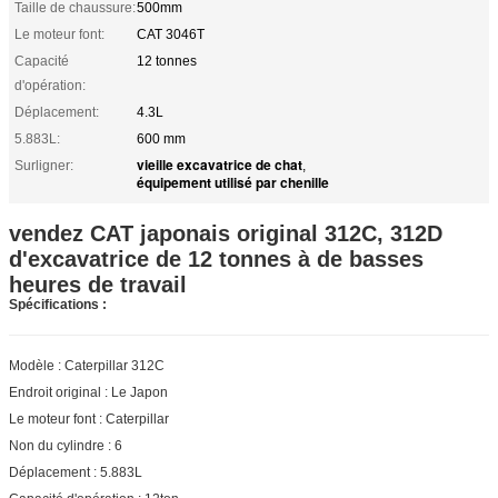
Taille de chaussure:
500mm
Le moteur font:
CAT 3046T
Capacité
12 tonnes
d'opération:
Déplacement:
4.3L
5.883L:
600 mm
vieille excavatrice de chat
Surligner:
,
équipement utilisé par chenille
vendez CAT japonais original 312C, 312D
d'excavatrice de 12 tonnes à de basses
heures de travail
Spécifications :
Modèle : Caterpillar 312C
Endroit original : Le Japon
Le moteur font : Caterpillar
Non du cylindre : 6
Déplacement : 5.883L