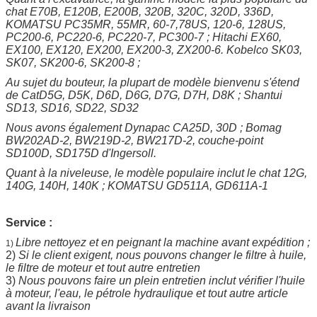
chat E70B, E120B, E200B, 320B, 320C, 320D, 336D,
KOMATSU PC35MR, 55MR, 60-7,78US, 120-6, 128US,
PC200-6, PC220-6, PC220-7, PC300-7 ; Hitachi EX60,
EX100, EX120, EX200, EX200-3, ZX200-6. Kobelco SK03,
SK07, SK200-6, SK200-8 ;
Au sujet du bouteur, la plupart de modèle bienvenu s'étend
de CatD5G, D5K, D6D, D6G, D7G, D7H, D8K ; Shantui
SD13, SD16, SD22, SD32
Nous avons également Dynapac CA25D, 30D ; Bomag
BW202AD-2, BW219D-2, BW217D-2, couche-point
SD100D, SD175D d'Ingersoll.
Quant à la niveleuse, le modèle populaire inclut le chat 12G,
140G, 140H, 140K ; KOMATSU GD511A, GD611A-1
Service :
Libre nettoyez et en peignant la machine avant expédition ;
1)
2)
Si le client exigent, nous pouvons changer le filtre à huile,
le filtre de moteur et tout autre entretien
3)
Nous pouvons faire un plein entretien inclut vérifier l'huile
à moteur, l'eau, le pétrole hydraulique et tout autre article
avant la livraison