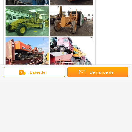
Bavarder
Demande de
équipement utilisé par chenille
Étiquettes:
,
vieille excavatrice de chat
excavatrice utilisée de chenille
,
soumission
Caterpillar 20t 320d a utilisé des
excavatrices de chat 2013 vitesse
nominale de l'an 5.5km/H