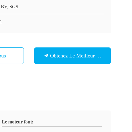
 BV, SGS
0C
ous
Obtenez Le Meilleur Prix
Le moteur font: