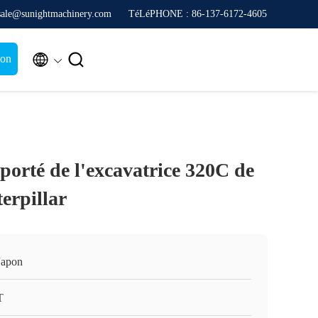
sale@sunightmachinery.com
TéLéPHONE : 86-137-6172-4605


ion
porté de l'excavatrice 320C de
terpillar
Japon
T