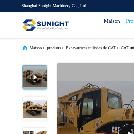
Shanghai Sunight Machinery Co., Ltd.
Maison
Pro
Maison
>
produits
>
Excavatrices utilisées de CAT
>
CAT uti