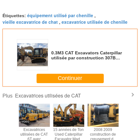
équipement utilisé par chenille
Étiquettes:
,
vieille excavatrice de chat
excavatrice utilisée de chenille
,
0.3M3 CAT Excavators Caterpillar
utilisée par construction 307B
E70B
Continuer
Excavatrices utilisées de CAT
Plus
ande de
Excavatrices
15 années de Ton
2008 2009
Excavat
stion
utilisées de CAT
Used Caterpillar
construction de
d'occa
a employé
6T avec
Excavator Made
creusement de
d'orig