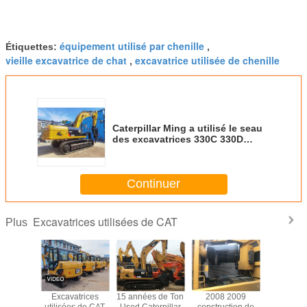
équipement utilisé par chenille
Étiquettes:
,
vieille excavatrice de chat
excavatrice utilisée de chenille
,
Caterpillar Ming a utilisé le seau
des excavatrices 330C 330D
330D2 1.5M3 de CAT
Continuer
Excavatrices utilisées de CAT
Plus
ande de
Excavatrices
15 années de Ton
2008 2009
Excavat
stion
utilisées de CAT
Used Caterpillar
construction de
d'occa