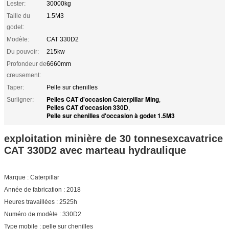
Lester:
30000kg
Taille du
1.5M3
godet:
Modèle:
CAT 330D2
Du pouvoir:
215kw
Profondeur de
6660mm
creusement:
Taper:
Pelle sur chenilles
Pelles CAT d'occasion Caterpillar Ming
Surligner:
,
Pelles CAT d'occasion 330D
,
Pelle sur chenilles d'occasion à godet 1.5M3
exploitation minière de 30 tonnes
excavatrice
CAT 330D2 avec marteau hydraulique
Marque : Caterpillar
Année de fabrication : 2018
Heures travaillées : 2525h
Numéro de modèle : 330D2
Type mobile : pelle sur chenilles