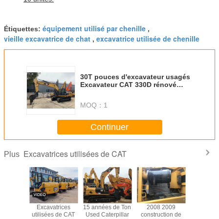
équipement utilisé par chenille
Étiquettes:
,
vieille excavatrice de chat
excavatrice utilisée de chenille
,
30T pouces d'excavateur usagés
Excavateur CAT 330D rénové
avec couleur originale de
Caterpillar
MOQ：
1
Continuer
Excavatrices utilisées de CAT
Plus
Excavatrice
système 312D de
La commande de
Excavat
d'occasion
With Swinging
combustion
utilisées