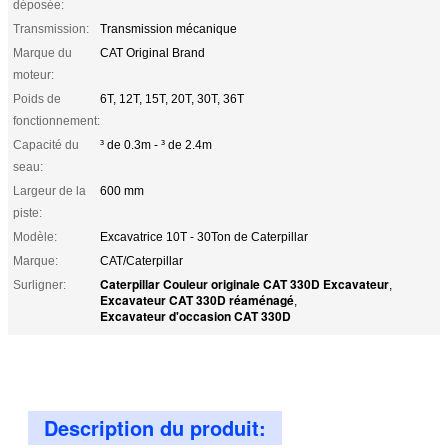
déposée:
Transmission:
Transmission mécanique
Marque du
CAT Original Brand
moteur:
Poids de
6T, 12T, 15T, 20T, 30T, 36T
fonctionnement:
Capacité du
³ de 0.3m - ³ de 2.4m
seau:
Largeur de la
600 mm
piste:
Modèle:
Excavatrice 10T - 30Ton de Caterpillar
Marque:
CAT/Caterpillar
Caterpillar Couleur originale CAT 330D Excavateur
Surligner:
,
Excavateur CAT 330D réaménagé
,
Excavateur d'occasion CAT 330D
Description du produit: