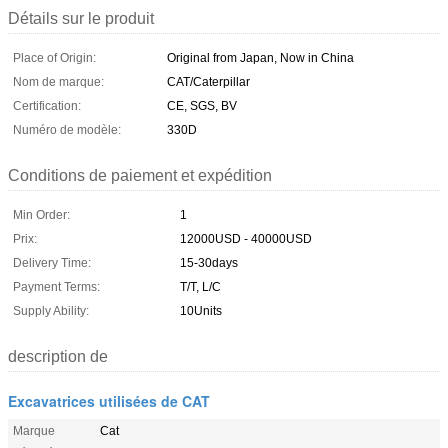
Détails sur le produit
Place of Origin:
Original from Japan, Now in China
Nom de marque:
CAT/Caterpillar
Certification:
CE, SGS, BV
Numéro de modèle:
330D
Conditions de paiement et expédition
Min Order:
1
Prix:
12000USD - 40000USD
Delivery Time:
15-30days
Payment Terms:
T/T, L/C
Supply Ability:
10Units
description de
Excavatrices utilisées de CAT
Marque
Cat